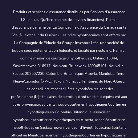
Produits et services d’assurance distribués par Services d’Assurance
I.G. Inc. (au Québec, cabinet de services financiers). Permis
d’assurance parrainé par La Compagnie d’Assurance du Canada sur la
Vie (à l’extérieur du Québec). Les prêts hypothécaires sont offerts par
La Compagnie de Fiducie du Groupe Investors Ltée, une société de
fiducie sous réglementation fédérale, et facilité par nesto inc. Permis :
comme maison de courtage d’hypothèques, Ontario 13044,
Saskatchewan 316917, Nouveau-Brunswick 180045101, Nouvelle-
Écosse 202507230; Colombie-Britannique, Alberta, Manitoba, Terre-
Neuve/Labrador, Î.-P.-É., Yukon, Nunavut, Territoires du Nord-Ouest.
Les conseillers et conseillères hypothécaires sont des
professionnel(le)s titulaires de permis qui ont un statut équivalent aux
titres provinciaux suivants : sous-courtier en hypothèques/courtier en
hypothèques en Colombie-Britannique, associé en
hypothèques/courtier en hypothèques en Alberta, associé/courtier en
hypothèques en Saskatchewan, vendeur d’hypothèques/représentant
officiel au Manitoba, agent en hypothèques/courtier en hypothèques en