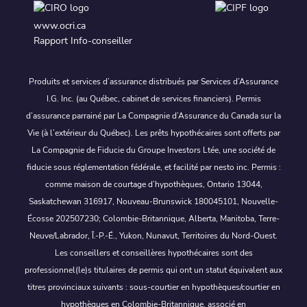
www.ocri.ca
Rapport Info-conseiller
Produits et services d’assurance distribués par Services d’Assurance
I.G. Inc. (au Québec, cabinet de services financiers). Permis
d’assurance parrainé par La Compagnie d’Assurance du Canada sur la
Vie (à l’extérieur du Québec). Les prêts hypothécaires sont offerts par
La Compagnie de Fiducie du Groupe Investors Ltée, une société de
fiducie sous réglementation fédérale, et facilité par nesto inc. Permis :
comme maison de courtage d’hypothèques, Ontario 13044,
Saskatchewan 316917, Nouveau-Brunswick 180045101, Nouvelle-
Écosse 202507230; Colombie-Britannique, Alberta, Manitoba, Terre-
Neuve/Labrador, Î.-P.-É., Yukon, Nunavut, Territoires du Nord-Ouest.
Les conseillers et conseillères hypothécaires sont des
professionnel(le)s titulaires de permis qui ont un statut équivalent aux
titres provinciaux suivants : sous-courtier en hypothèques/courtier en
hypothèques en Colombie-Britannique, associé en