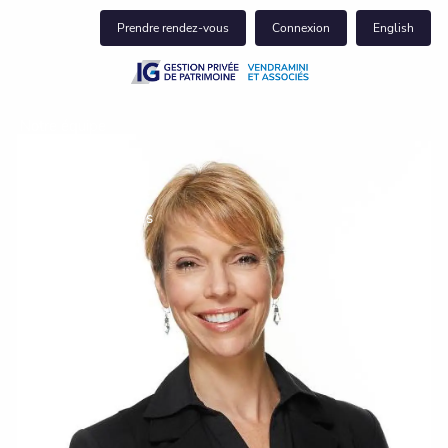
Skip to main content
Prendre rendez-vous
Connexion
English
Notre équipe
Notre clientèle
Ce que nous faisons
Balado
Perspectives
Pour nous joindre
Centre du client