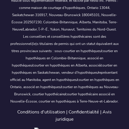
fiducie sous réglementation fédérale, et facilité par nesto inc. Permis :
comme maison de courtage d’hypothèques, Ontario 13044,
Saskatchewan 316917, Nouveau-Brunswick 180045101, Nouvelle-
Écosse 202507230; Colombie-Britannique, Alberta, Manitoba, Terre-
Neuve/Labrador, Î.-P.-É., Yukon, Nunavut, Territoires du Nord-Ouest.
Les conseillers et conseillères hypothécaires sont des
professionnel(le)s titulaires de permis qui ont un statut équivalent aux
titres provinciaux suivants : sous-courtier en hypothèques/courtier en
hypothèques en Colombie-Britannique, associé en
hypothèques/courtier en hypothèques en Alberta, associé/courtier en
hypothèques en Saskatchewan, vendeur d’hypothèques/représentant
officiel au Manitoba, agent en hypothèques/courtier en hypothèques en
Ontario, associé en hypothèques/courtier en hypothèques au Nouveau-
Brunswick, courtier hypothécaire/courtier hypothécaire associé en
Nouvelle-Écosse, courtier en hypothèques à Terre-Neuve-et-Labrador.
Conditions d'utilisation
|
Confidentialité
|
Avis
juridique