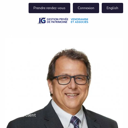
Skip to main content
Prendre rendez-vous
Connexion
English
Notre équipe
Notre clientèle
Ce que nous faisons
Balado
Perspectives
Pour nous joindre
Centre du client