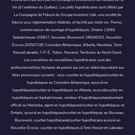
Vie (à l’extérieur du Québec). Les prêts hypothécaires sont offerts par
La Compagnie de Fiducie du Groupe Investors Ltée, une société de
fiducie sous réglementation fédérale, et facilité par nesto inc. Permis :
comme maison de courtage d’hypothèques, Ontario 13044,
Saskatchewan 316917, Nouveau-Brunswick 180045101, Nouvelle-
Écosse 202507230; Colombie-Britannique, Alberta, Manitoba, Terre-
Neuve/Labrador, Î.-P.-É., Yukon, Nunavut, Territoires du Nord-Ouest.
Les conseillers et conseillères hypothécaires sont des
professionnel(le)s titulaires de permis qui ont un statut équivalent aux
titres provinciaux suivants : sous-courtier en hypothèques/courtier en
hypothèques en Colombie-Britannique, associé en
hypothèques/courtier en hypothèques en Alberta, associé/courtier en
hypothèques en Saskatchewan, vendeur d’hypothèques/représentant
officiel au Manitoba, agent en hypothèques/courtier en hypothèques en
Ontario, associé en hypothèques/courtier en hypothèques au Nouveau-
Brunswick, courtier hypothécaire/courtier hypothécaire associé en
Nouvelle-Écosse, courtier en hypothèques à Terre-Neuve-et-Labrador.