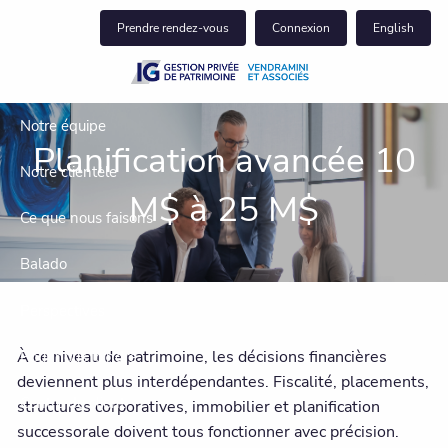
Skip to main content
Prendre rendez-vous
Connexion
English
Notre équipe
Planification avancée 10
Notre clientèle
M$ à 25 M$
Ce que nous faisons
Balado
Perspectives
À ce niveau de patrimoine, les décisions financières
Pour nous joindre
deviennent plus interdépendantes. Fiscalité, placements,
Centre du client
structures corporatives, immobilier et planification
successorale doivent tous fonctionner avec précision.