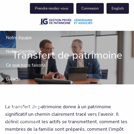
Skip to main content
Prendre rendez-vous
Connexion
English
Notre équipe
Transfert de patrimoine
Notre clientèle
Ce que nous faisons
Balado
Perspectives
Le transfert de patrimoine donne à un patrimoine
Pour nous joindre
significatif un chemin clairement tracé vers l'avenir. Il
Centre du client
définit comment les actifs se transmettent, comment les
membres de la famille sont préparés, comment l'impôt