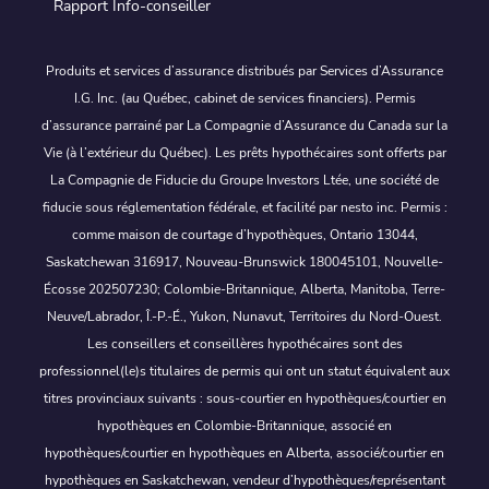
Rapport Info-conseiller
Produits et services d’assurance distribués par Services d’Assurance
I.G. Inc. (au Québec, cabinet de services financiers). Permis
d’assurance parrainé par La Compagnie d’Assurance du Canada sur la
Vie (à l’extérieur du Québec). Les prêts hypothécaires sont offerts par
La Compagnie de Fiducie du Groupe Investors Ltée, une société de
fiducie sous réglementation fédérale, et facilité par nesto inc. Permis :
comme maison de courtage d’hypothèques, Ontario 13044,
Saskatchewan 316917, Nouveau-Brunswick 180045101, Nouvelle-
Écosse 202507230; Colombie-Britannique, Alberta, Manitoba, Terre-
Neuve/Labrador, Î.-P.-É., Yukon, Nunavut, Territoires du Nord-Ouest.
Les conseillers et conseillères hypothécaires sont des
professionnel(le)s titulaires de permis qui ont un statut équivalent aux
titres provinciaux suivants : sous-courtier en hypothèques/courtier en
hypothèques en Colombie-Britannique, associé en
hypothèques/courtier en hypothèques en Alberta, associé/courtier en
hypothèques en Saskatchewan, vendeur d’hypothèques/représentant